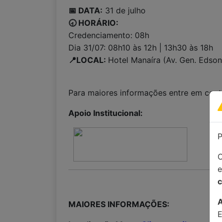
📅 DATA:
31 de julho
🕣 HORÁRIO:
Credenciamento: 08h
Dia 31/07: 08h10 às 12h | 13h30 às 18h
📍LOCAL:
Hotel Manaíra (Av. Gen. Edso
Para maiores informações entre em con
Apoio Institucional:
P
C
c
MAIORES INFORMAÇÕES: