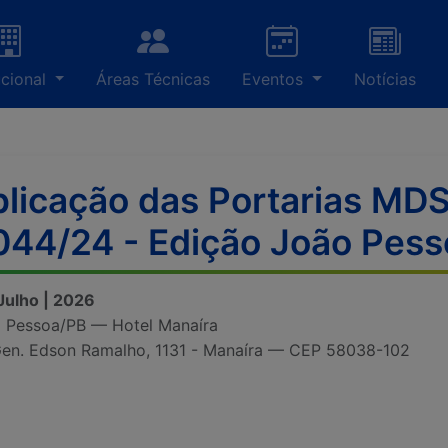
ucional
Áreas Técnicas
Eventos
Notícias
licação das Portarias MDS
044/24 - Edição João Pes
 Julho | 2026
 Pessoa/PB — Hotel Manaíra
Gen. Edson Ramalho, 1131 - Manaíra — CEP 58038-102