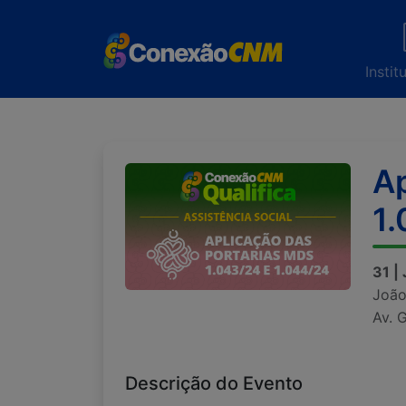
Instit
Ap
1.
31 |
João
Av. 
Descrição do Evento