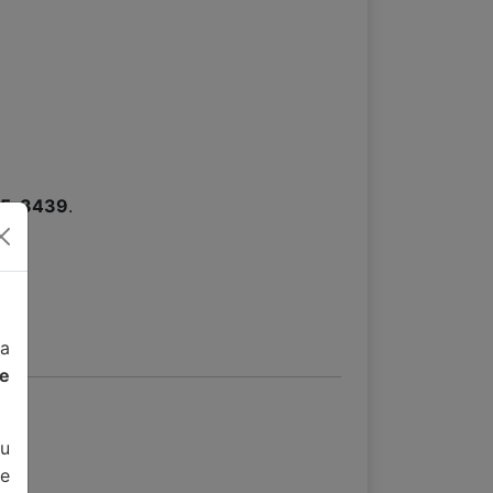
15-3439
.
da
de
u
e