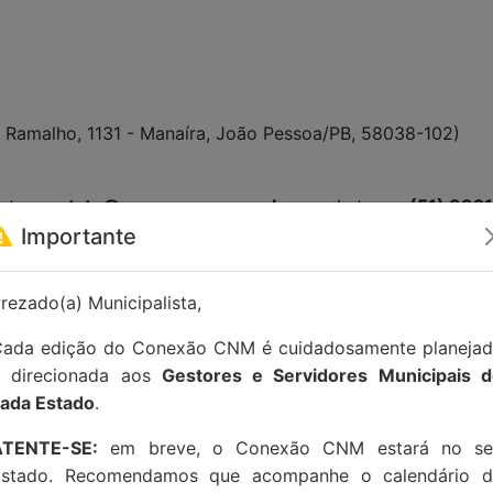
n Ramalho, 1131 - Manaíra, João Pessoa/PB, 58038-102)
tato:
contato@conexaocnm.org.br
ou whatsapp
(51) 992
Importante
rezado(a) Municipalista,
ada edição do Conexão CNM é cuidadosamente planeja
e direcionada aos
Gestores e Servidores Municipais 
ada Estado
.
ATENTE-SE:
em breve, o Conexão CNM estará no se
Estado. Recomendamos que acompanhe o calendário d