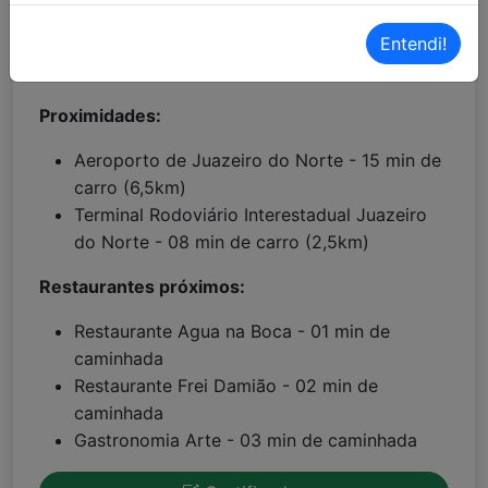
Localização Waze:
Clique aqui!
Entendi!
Proximidades:
Aeroporto de Juazeiro do Norte - 15 min de
carro (6,5km)
Terminal Rodoviário Interestadual Juazeiro
do Norte - 08 min de carro (2,5km)
Restaurantes próximos:
Restaurante Agua na Boca - 01 min de
caminhada
Restaurante Frei Damião - 02 min de
caminhada
Gastronomia Arte - 03 min de caminhada