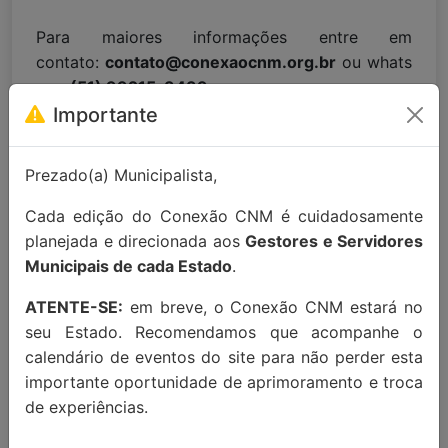
Para maiores informações entre em
contato:
contato@conexaocnm.org.br
ou whats
app
(51) 99215-3439
.
Importante
Apoio Institucional:
Prezado(a) Municipalista,
Cada edição do Conexão CNM é cuidadosamente
planejada e direcionada aos
Gestores e Servidores
Municipais de cada Estado
.
ATENTE-SE:
em breve, o Conexão CNM estará no
seu Estado. Recomendamos que acompanhe o
calendário de eventos do site para não perder esta
importante oportunidade de aprimoramento e troca
MAIORES INFORMAÇÕES:
de experiências.
Localização Maps:
Clique aqui!