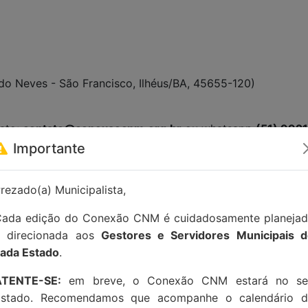
edo Neves - São Francisco, Ilhéus/BA, 45655-120)
tato:
contato@conexaocnm.org.br
ou whatsapp
(51) 992
Importante
rezado(a) Municipalista,
ada edição do Conexão CNM é cuidadosamente planeja
e direcionada aos
Gestores e Servidores Municipais 
ada Estado
.
ATENTE-SE:
em breve, o Conexão CNM estará no se
Estado. Recomendamos que acompanhe o calendário d