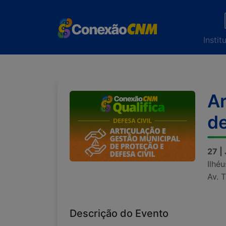
Instit
Ar
de
27 |
Ilhé
Av. 
Descrição do Evento