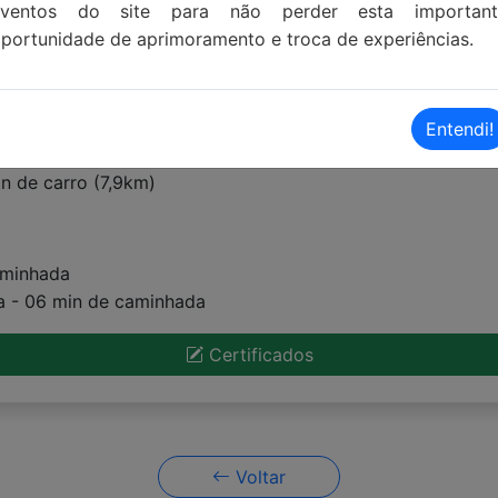
eventos do site para não perder esta important
portunidade de aprimoramento e troca de experiências.
Entendi!
 08 min de carro (4km)
in de carro (7,9km)
aminhada
ia - 06 min de caminhada
Certificados
Voltar