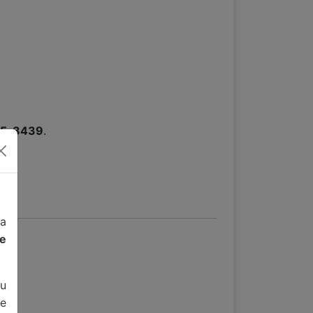
15-3439
.
da
de
u
e