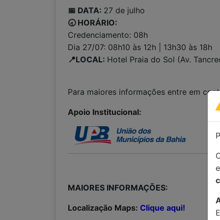
📅 DATA:
27 de julho
🕣 HORÁRIO:
Credenciamento: 08h
Dia 27/07: 08h10 às 12h | 13h30 às 18h
📍LOCAL:
Hotel Praia do Sol (Av. Tancr
Para maiores informações entre em con
Apoio Institucional:
P
C
c
MAIORES INFORMAÇÕES:
Localização Maps:
Clique aqui!