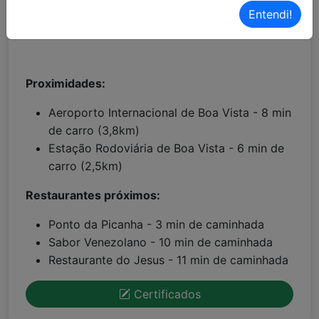
Entendi!
Localização Waze:
Clique aqui!
Proximidades:
Aeroporto Internacional de Boa Vista - 8 min
de carro (3,8km)
Estação Rodoviária de Boa Vista - 6 min de
carro (2,5km)
Restaurantes próximos:
Ponto da Picanha - 3 min de caminhada
Sabor Venezolano - 10 min de caminhada
Restaurante do Jesus - 11 min de caminhada
Certificados