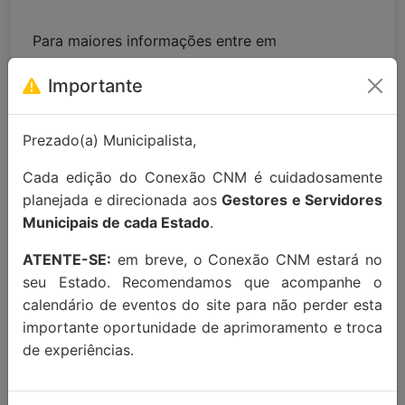
Para maiores informações entre em
contato:
contato@conexaocnm.org.br
ou whats
Importante
app
(51) 99215-3439
.
Apoio Institucional:
Prezado(a) Municipalista,
Cada edição do Conexão CNM é cuidadosamente
planejada e direcionada aos
Gestores e Servidores
Municipais de cada Estado
.
ATENTE-SE:
em breve, o Conexão CNM estará no
seu Estado. Recomendamos que acompanhe o
calendário de eventos do site para não perder esta
importante oportunidade de aprimoramento e troca
de experiências.
MAIORES INFORMAÇÕES:
Localização Maps:
Clique aqui!