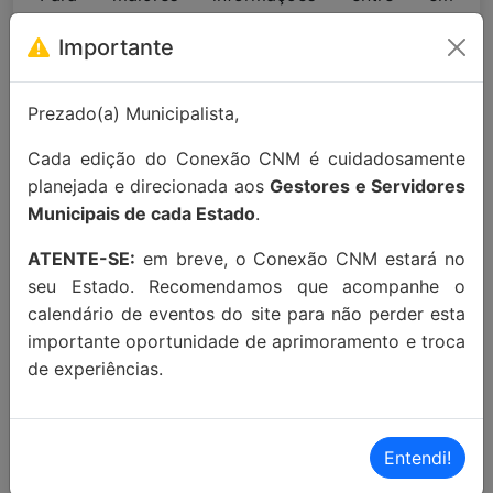
contato:
contato@conexaocnm.org.br
ou whats
Importante
app
(51) 99215-3439
.
Apoio Institucional:
Prezado(a) Municipalista,
Cada edição do Conexão CNM é cuidadosamente
planejada e direcionada aos
Gestores e Servidores
Municipais de cada Estado
.
ATENTE-SE:
em breve, o Conexão CNM estará no
seu Estado. Recomendamos que acompanhe o
MAIORES INFORMAÇÕES:
calendário de eventos do site para não perder esta
importante oportunidade de aprimoramento e troca
Localização Maps:
Clique aqui!
de experiências.
Localização Waze:
Clique aqui!
Entendi!
Proximidades: