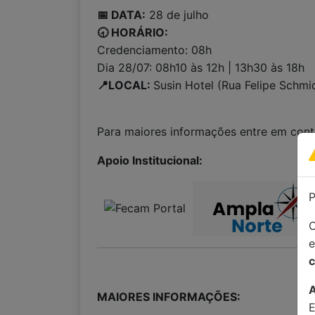
📅 DATA:
28 de julho
🕣 HORÁRIO:
Credenciamento: 08h
Dia 28/07: 08h10 às 12h | 13h30 às 18h
📍LOCAL:
Susin Hotel (Rua Felipe Schmi
Para maiores informações entre em con
Apoio Institucional:
P
C
c
MAIORES INFORMAÇÕES: