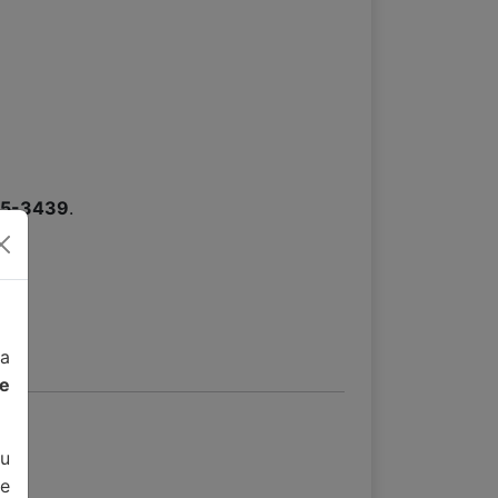
15-3439
.
da
de
u
e