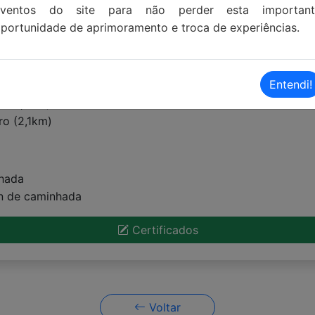
eventos do site para não perder esta important
portunidade de aprimoramento e troca de experiências.
Entendi!
ro (6,3km)
ro (2,1km)
nhada
in de caminhada
Certificados
Voltar