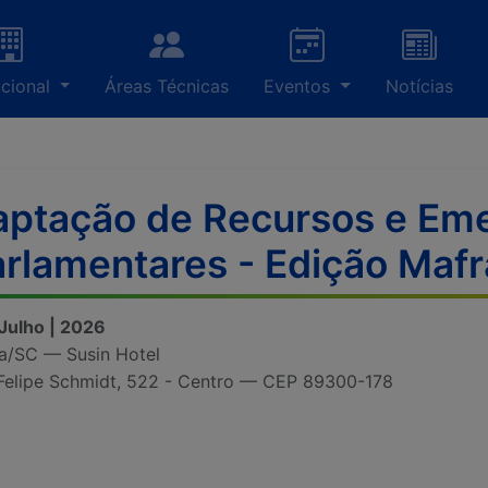
ucional
Áreas Técnicas
Eventos
Notícias
aptação de Recursos e Em
rlamentares - Edição Maf
 Julho | 2026
a/SC — Susin Hotel
Felipe Schmidt, 522 - Centro — CEP 89300-178