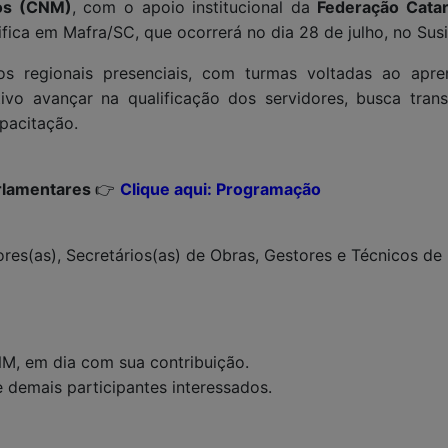
ios (CNM)
, com o apoio institucional da
Federação Cata
ica em Mafra/SC, que ocorrerá no dia 28 de julho, no Susi
os regionais presenciais, com turmas voltadas ao apr
vo avançar na qualificação dos servidores, busca transp
pacitação.
rlamentares
👉
Clique aqui: Programação
dores(as), Secretários(as) de Obras, Gestores e Técnicos de
NM, em dia com sua contribuição.
e demais participantes interessados.