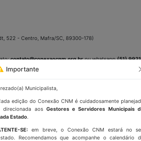
dt, 522 - Centro, Mafra/SC, 89300-178)
tato:
contato@conexaocnm.org.br
ou whatsapp
(51) 992
Importante
rezado(a) Municipalista,
ada edição do Conexão CNM é cuidadosamente planeja
e direcionada aos
Gestores e Servidores Municipais 
ada Estado
.
ATENTE-SE:
em breve, o Conexão CNM estará no se
Estado. Recomendamos que acompanhe o calendário d