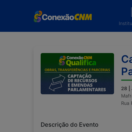
Instit
C
Pa
28 |
Mafr
Rua 
Descrição do Evento