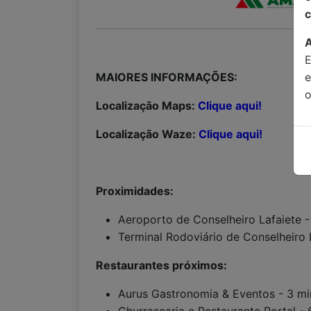
c
MAIORES INFORMAÇÕES:
o
Localização Maps:
Clique aqui!
Localização Waze:
Clique aqui!
Proximidades:
Aeroporto de Conselheiro Lafaiete -
Terminal Rodoviário de Conselheiro L
Restaurantes próximos:
Aurus Gastronomia & Eventos - 3 mi