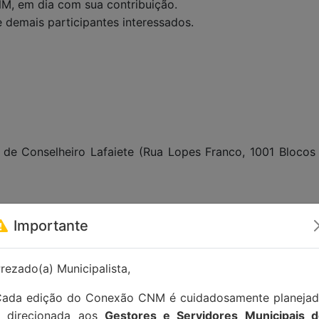
NM, em dia com sua contribuição.
e demais participantes interessados.
de Conselheiro Lafaiete (Rua Lopes Franco, 1001 Blocos 
tato:
contato@conexaocnm.org.br
ou whatsapp
(51) 992
Importante
rezado(a) Municipalista,
ada edição do Conexão CNM é cuidadosamente planeja
e direcionada aos
Gestores e Servidores Municipais 