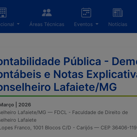
ucional
Áreas Técnicas
Eventos
Notícias
ntabilidade Pública - De
ntábeis e Notas Explicativ
nselheiro Lafaiete/MG
 Março | 2026
elheiro Lafaiete/MG — FDCL - Faculdade de Direito de
elheiro Lafaiete
Lopes Franco, 1001 Blocos C/D - Carijós — CEP 36406-119