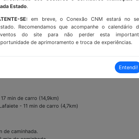
ada Estado
.
ATENTE-SE:
em breve, o Conexão CNM estará no se
Estado. Recomendamos que acompanhe o calendário d
eventos do site para não perder esta important
portunidade de aprimoramento e troca de experiências.
Entendi!
 17 min de carro (14,9km)
afaiete - 11 min de carro (4,7km)
n de caminhada.