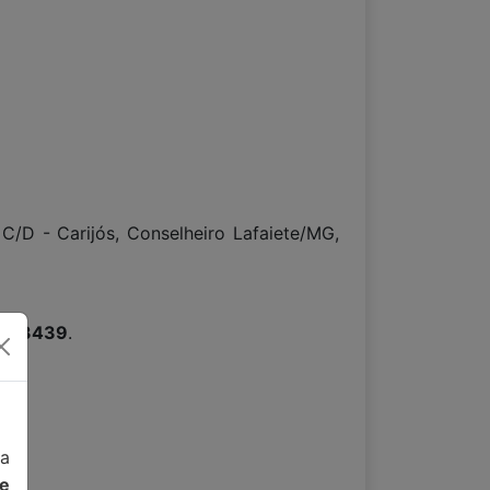
C/D - Carijós, Conselheiro Lafaiete/MG,
15-3439
.
da
de