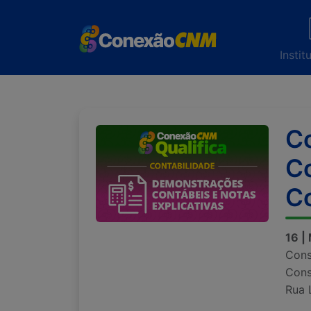
Instit
Co
Co
Co
16 |
Cons
Cons
Rua 