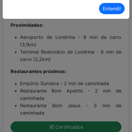
Localização Waze:
Clique aqui!
Entendi!
Proximidades:
Aeroporto de Londrina - 8 min de carro
(3,1km)
Terminal Rodoviário de Londrina - 6 min de
carro (2,2km)
Restaurantes próximos:
Empório Sumatra - 2 min de caminhada
Restaurante Bom Apetite - 2 min de
caminhada
Restaurante Bom Jesus - 3 min de
caminhada
Certificados