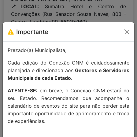
📍LOCAL:
Sumatra Hotel e Centro de
Convenções (Rua Senador Souza Naves, 803 -
Centro, Londrina/PR, 86010-160)
Importante
Para maiores informações entre em
contato:
contato@conexaocnm.org.br
ou whats
Prezado(a) Municipalista,
app
(51) 99215-3439
.
Cada edição do Conexão CNM é cuidadosamente
Apoio Institucional:
planejada e direcionada aos
Gestores e Servidores
Municipais de cada Estado
.
ATENTE-SE:
em breve, o Conexão CNM estará no
seu Estado. Recomendamos que acompanhe o
calendário de eventos do site para não perder esta
MAIORES INFORMAÇÕES:
importante oportunidade de aprimoramento e troca
de experiências.
Localização Maps:
Clique aqui!