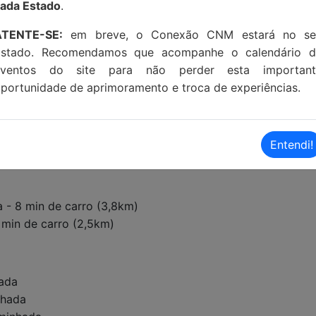
ada Estado
.
ATENTE-SE:
em breve, o Conexão CNM estará no se
Estado. Recomendamos que acompanhe o calendário d
eventos do site para não perder esta important
portunidade de aprimoramento e troca de experiências.
Entendi!
a - 8 min de carro (3,8km)
 min de carro (2,5km)
hada
nhada