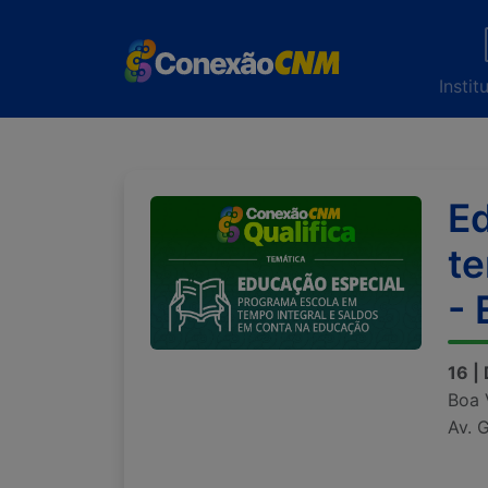
Instit
Ed
te
- 
16 |
Boa 
Av. 