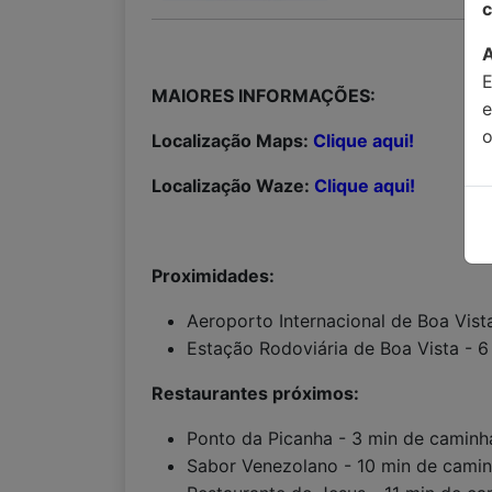
c
MAIORES INFORMAÇÕES:
o
Localização Maps:
Clique aqui!
Localização Waze:
Clique aqui!
Proximidades:
Aeroporto Internacional de Boa Vist
Estação Rodoviária de Boa Vista - 6
Restaurantes próximos:
Ponto da Picanha - 3 min de camin
Sabor Venezolano - 10 min de cami