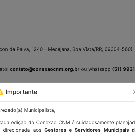
ycon de Paiva, 1240 - Mecejana, Boa Vista/RR, 69304-560)
tato:
contato@conexaocnm.org.br
ou whatsapp
(51) 992
Importante
rezado(a) Municipalista,
ada edição do Conexão CNM é cuidadosamente planeja
e direcionada aos
Gestores e Servidores Municipais 