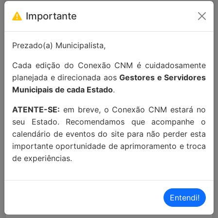
Para maiores informações entre em
Importante
contato:
contato@conexaocnm.org.br
ou whats
app
(51) 99215-3439
.
Prezado(a) Municipalista,
Apoio Institucional:
Cada edição do Conexão CNM é cuidadosamente
planejada e direcionada aos
Gestores e Servidores
Municipais de cada Estado
.
ATENTE-SE:
em breve, o Conexão CNM estará no
seu Estado. Recomendamos que acompanhe o
MAIORES INFORMAÇÕES:
calendário de eventos do site para não perder esta
Localização Maps:
Clique aqui!
importante oportunidade de aprimoramento e troca
de experiências.
Localização Waze:
Clique aqui!
Entendi!
Proximidades: