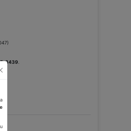
047)
15-3439
.
da
de
u