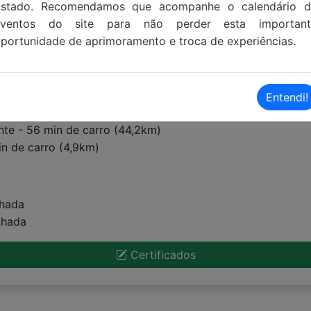
Estado. Recomendamos que acompanhe o calendário d
eventos do site para não perder esta important
portunidade de aprimoramento e troca de experiências.
Entendi!
nte - 56 min de carro (44,2km)
in de carro (4,9km)
nhada
nhada
Certificados