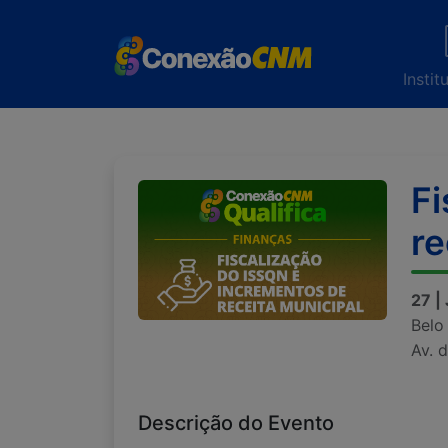
Instit
Fi
re
27 |
Belo
Av. 
Descrição do Evento