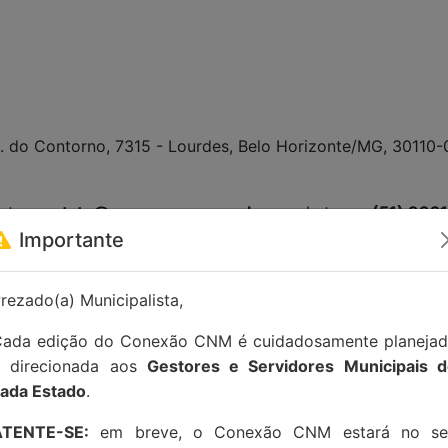
. do Contorno, 7315 - Lourdes, Belo Horizonte/MG, 30110-
tato:
contato@conexaocnm.org.br
ou whatsapp
(51) 992
Importante
rezado(a) Municipalista,
ada edição do Conexão CNM é cuidadosamente planeja
e direcionada aos
Gestores e Servidores Municipais 
ada Estado
.
ATENTE-SE:
em breve, o Conexão CNM estará no se