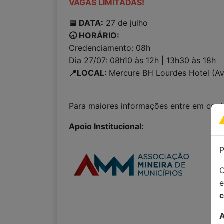
VAGAS LIMITADAS!
📅 DATA:
27 de julho
🕣 HORÁRIO:
Credenciamento: 08h
Dia 27/07: 08h10 às 12h | 13h30 às 18h
📍LOCAL:
Mercure BH Lourdes Hotel (Av
Para maiores informações entre em con
Apoio Institucional:
P
C
c