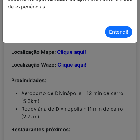
de experiências.
Entendi!
MAIORES INFORMAÇÕES:
Localização Maps:
Clique aqui!
Localização Waze:
Clique aqui!
Proximidades:
Aeroporto de Divinópolis - 12 min de carro
(5,3km)
Rodoviária de Divinópolis - 11 min de carro
(2,7km)
Restaurantes próximos: