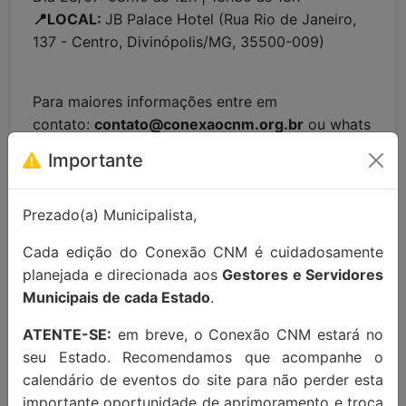
📍LOCAL:
JB Palace Hotel (Rua Rio de Janeiro,
137 - Centro, Divinópolis/MG, 35500-009)
Para maiores informações entre em
contato:
contato@conexaocnm.org.br
ou whats
app
(51) 99215-3439
.
Importante
Apoio Institucional:
Prezado(a) Municipalista,
Cada edição do Conexão CNM é cuidadosamente
planejada e direcionada aos
Gestores e Servidores
Municipais de cada Estado
.
ATENTE-SE:
em breve, o Conexão CNM estará no
seu Estado. Recomendamos que acompanhe o
calendário de eventos do site para não perder esta
importante oportunidade de aprimoramento e troca