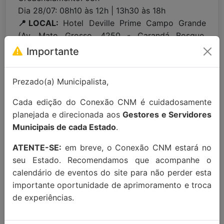
Dia 28/07: 08h10 às 12h | 13h30 às 18h
📍LOCAL:
Hotel Deville Prime Campo Grande
(Av. Mato Grosso, 4250 - Carandá Bosque,
Campo Grande/MS, 79002-232)
Importante
Para maiores informações entre em
Prezado(a) Municipalista,
contato:
contato@conexaocnm.org.br
ou whats
Cada edição do Conexão CNM é cuidadosamente
app
(51) 99215-3439
.
planejada e direcionada aos
Gestores e Servidores
Apoio Institucional:
Municipais de cada Estado
.
ATENTE-SE:
em breve, o Conexão CNM estará no
seu Estado. Recomendamos que acompanhe o
calendário de eventos do site para não perder esta
importante oportunidade de aprimoramento e troca
de experiências.