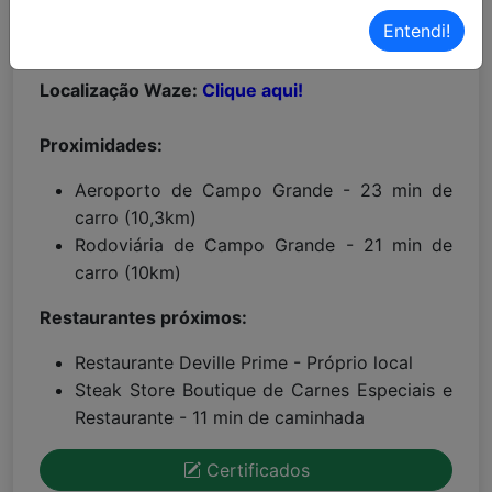
MAIORES INFORMAÇÕES:
Entendi!
Localização Maps:
Clique aqui!
Localização Waze:
Clique aqui!
Proximidades:
Aeroporto de Campo Grande - 23 min de
carro (10,3km)
Rodoviária de Campo Grande - 21 min de
carro (10km)
Restaurantes próximos:
Restaurante Deville Prime - Próprio local
Steak Store Boutique de Carnes Especiais e
Restaurante - 11 min de caminhada
Certificados