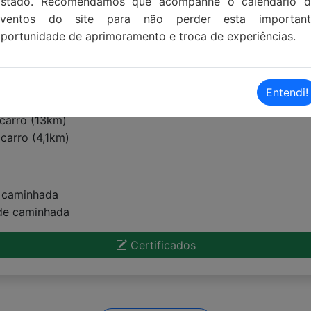
Estado. Recomendamos que acompanhe o calendário d
eventos do site para não perder esta important
portunidade de aprimoramento e troca de experiências.
Entendi!
carro (13km)
carro (4,1km)
e caminhada
 de caminhada
Certificados