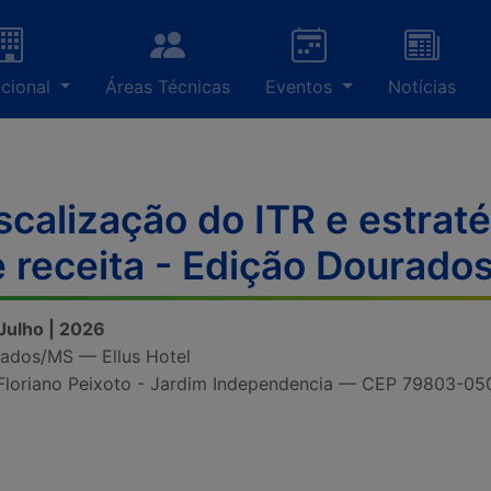
ucional
Áreas Técnicas
Eventos
Notícias
scalização do ITR e estra
 receita - Edição Dourado
 Julho | 2026
ados/MS — Ellus Hotel
Floriano Peixoto - Jardim Independencia — CEP 79803-05