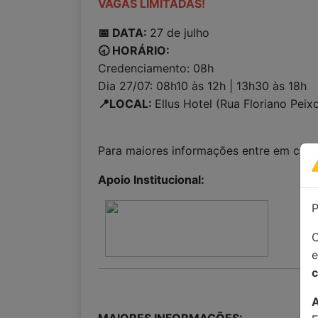
VAGAS LIMITADAS!
📅 DATA:
27 de julho
🕣 HORÁRIO:
Credenciamento: 08h
Dia 27/07: 08h10 às 12h | 13h30 às 18h
📍LOCAL:
Ellus Hotel (Rua Floriano Pe
Para maiores informações entre em con
Apoio Institucional:
P
C
c