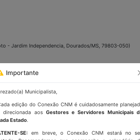
ixoto - Jardim Independencia, Dourados/MS, 79803-050)
tato:
contato@conexaocnm.org.br
ou whatsapp
(51) 992
Importante
rezado(a) Municipalista,
ada edição do Conexão CNM é cuidadosamente planeja
e direcionada aos
Gestores e Servidores Municipais 
ada Estado
.
ATENTE-SE:
em breve, o Conexão CNM estará no se