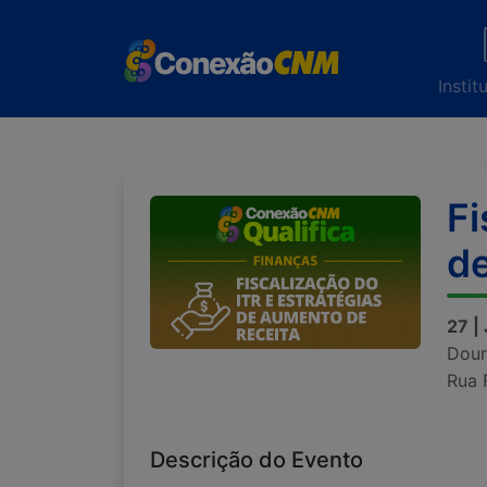
Instit
Fi
de
27 |
Dour
Rua 
Descrição do Evento