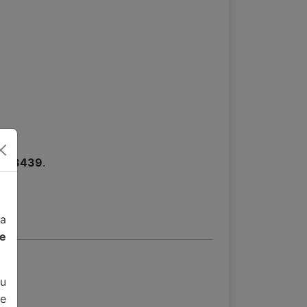
15-3439
.
da
de
u
e