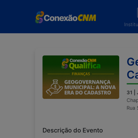
Instit
Ge
C
31 |
Chap
Rua 
Descrição do Evento