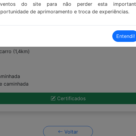
eventos do site para não perder esta important
portunidade de aprimoramento e troca de experiências.
Entendi!
carro (10km)
carro (1,4km)
caminhada
de caminhada
Certificados
Voltar