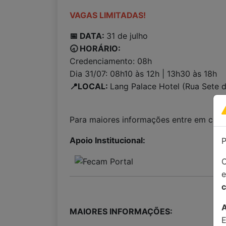
VAGAS LIMITADAS!
📅 DATA:
31 de julho
🕣 HORÁRIO:
Credenciamento: 08h
Dia 31/07: 08h10 às 12h | 13h30 às 18h
📍LOCAL:
Lang Palace Hotel (Rua Sete 
Para maiores informações entre em con
Apoio Institucional:
P
C
c
MAIORES INFORMAÇÕES: