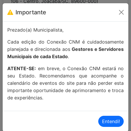
106 - Centro, Joaçaba/SC, 89600-000)
Importante
Para maiores informações entre em
contato:
contato@conexaocnm.org.br
ou whats
Prezado(a) Municipalista,
app
(51) 99215-3439
.
Cada edição do Conexão CNM é cuidadosamente
Apoio Institucional:
planejada e direcionada aos
Gestores e Servidores
Municipais de cada Estado
.
ATENTE-SE:
em breve, o Conexão CNM estará no
seu Estado. Recomendamos que acompanhe o
calendário de eventos do site para não perder esta
MAIORES INFORMAÇÕES:
importante oportunidade de aprimoramento e troca
de experiências.
Localização Maps:
Clique aqui!
Localização Waze:
Clique aqui!
Entendi!
Proximidades: