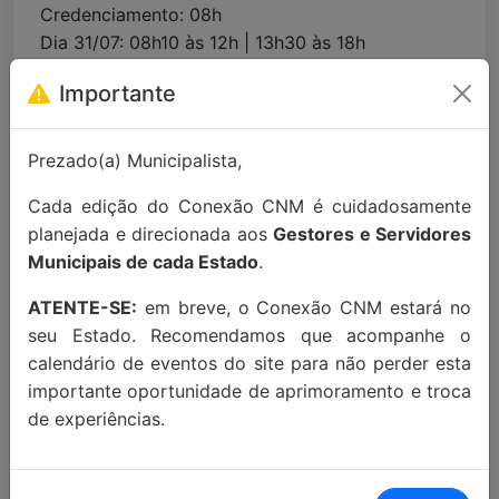
Credenciamento: 08h
Dia 31/07: 08h10 às 12h | 13h30 às 18h
📍LOCAL:
Lang Palace Hotel (Rua Sete de
Importante
Setembro, 150 D - Centro, Chapecó/SC, 89801-
021)
Prezado(a) Municipalista,
Para maiores informações entre em
Cada edição do Conexão CNM é cuidadosamente
contato:
contato@conexaocnm.org.br
ou whats
planejada e direcionada aos
Gestores e Servidores
app
(51) 99215-3439
.
Municipais de cada Estado
.
Apoio Institucional:
ATENTE-SE:
em breve, o Conexão CNM estará no
seu Estado. Recomendamos que acompanhe o
calendário de eventos do site para não perder esta
importante oportunidade de aprimoramento e troca
de experiências.
MAIORES INFORMAÇÕES: