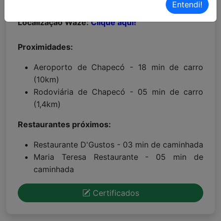
Localização Maps:
Clique aqui!
Entendi!
Localização Waze:
Clique aqui!
Proximidades:
Aeroporto de Chapecó - 18 min de carro
(10km)
Rodoviária de Chapecó - 05 min de carro
(1,4km)
Restaurantes próximos:
Restaurante D'Gustos - 03 min de caminhada
Maria Teresa Restaurante - 05 min de
caminhada
Certificados