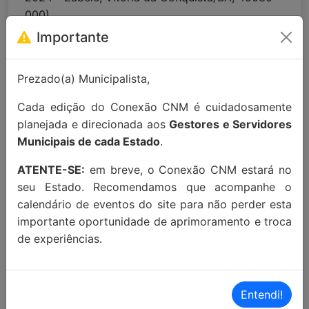
000)
Importante
Para maiores informações entre em
contato:
contato@conexaocnm.org.br
ou whats
Prezado(a) Municipalista,
app
(51) 99215-3439
.
Cada edição do Conexão CNM é cuidadosamente
Apoio Institucional:
planejada e direcionada aos
Gestores e Servidores
Municipais de cada Estado
.
ATENTE-SE:
em breve, o Conexão CNM estará no
seu Estado. Recomendamos que acompanhe o
calendário de eventos do site para não perder esta
MAIORES INFORMAÇÕES:
importante oportunidade de aprimoramento e troca
de experiências.
Localização Maps:
Clique aqui!
Localização Waze:
Clique aqui!
Entendi!