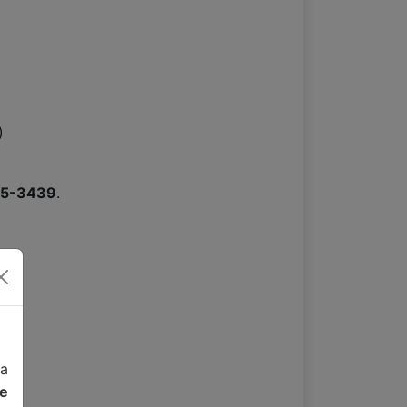
)
15-3439
.
da
de