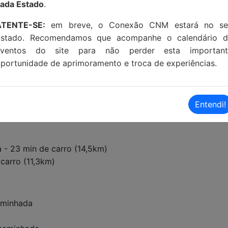
ada Estado
.
ATENTE-SE:
em breve, o Conexão CNM estará no se
Estado. Recomendamos que acompanhe o calendário d
eventos do site para não perder esta important
portunidade de aprimoramento e troca de experiências.
Entendi!
a - 23 min de carro (14,5km)
carro (11,3km)
aminhada