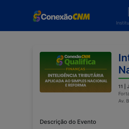
Instit
In
Na
11 |
Fort
Av. 
Descrição do Evento