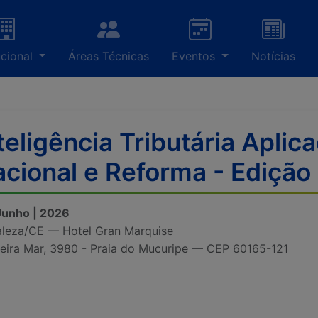
ucional
Áreas Técnicas
Eventos
Notícias
teligência Tributária Aplic
cional e Reforma - Edição
 Junho | 2026
aleza/CE — Hotel Gran Marquise
Beira Mar, 3980 - Praia do Mucuripe — CEP 60165-121