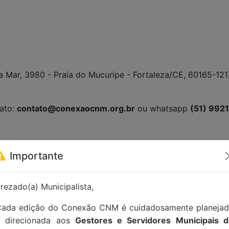
a Mar, 3980 - Praia do Mucuripe - Fortaleza/CE, 60165-121
tato:
contato@conexaocnm.org.br
ou whatsapp
(51) 992
Importante
rezado(a) Municipalista,
ada edição do Conexão CNM é cuidadosamente planeja
e direcionada aos
Gestores e Servidores Municipais 