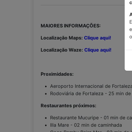
c
MAIORES INFORMAÇÕES:
o
Localização Maps:
Clique aqui!
Localização Waze:
Clique aqui!
Proximidades:
Aeroporto Internacional de Fortalez
Rodoviária de Fortaleza - 25 min de 
Restaurantes próximos:
Restaurante Mucuripe - 01 min de c
Illa Mare - 02 min de caminhada