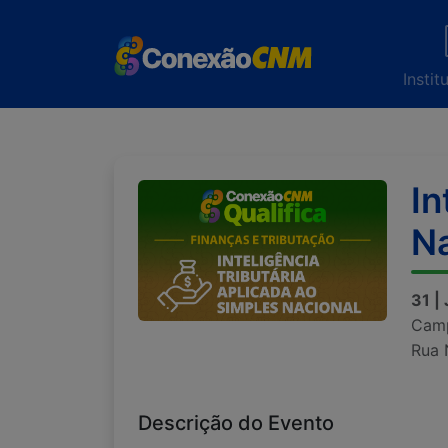
Instit
In
Na
31 |
Camp
Rua 
Descrição do Evento