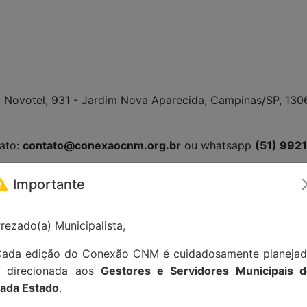
 Novotel, 931 - Jardim Nova Aparecida, Campinas/SP, 130
tato:
contato@conexaocnm.org.br
ou whatsapp
(51) 992
Importante
rezado(a) Municipalista,
ada edição do Conexão CNM é cuidadosamente planeja
e direcionada aos
Gestores e Servidores Municipais 
ada Estado
.