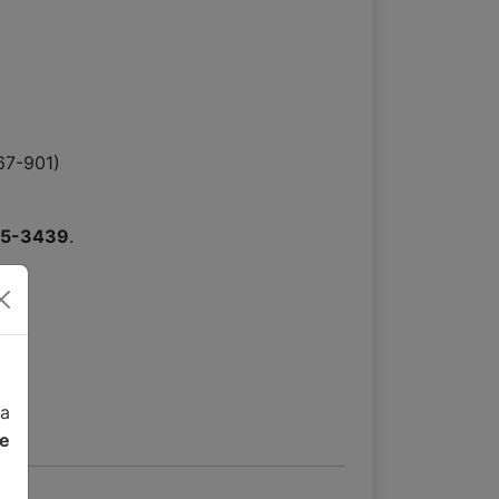
67-901)
15-3439
.
da
de