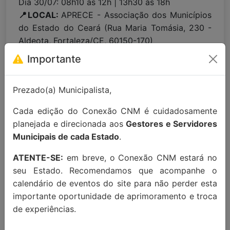
Dia 30/07: 08h10 às 12h | 13h30 às 18h
📍LOCAL:
APRECE - Associação dos Municípios
do Estado do Ceará (Rua Maria Tomásia, 230 -
Aldeota, Fortaleza/CE, 60150-170)
Importante
Para maiores informações entre em
contato:
contato@conexaocnm.org.br
ou whats
Prezado(a) Municipalista,
app
(51) 99215-3439
.
Cada edição do Conexão CNM é cuidadosamente
Apoio Institucional:
planejada e direcionada aos
Gestores e Servidores
Municipais de cada Estado
.
ATENTE-SE:
em breve, o Conexão CNM estará no
seu Estado. Recomendamos que acompanhe o
calendário de eventos do site para não perder esta
importante oportunidade de aprimoramento e troca
de experiências.