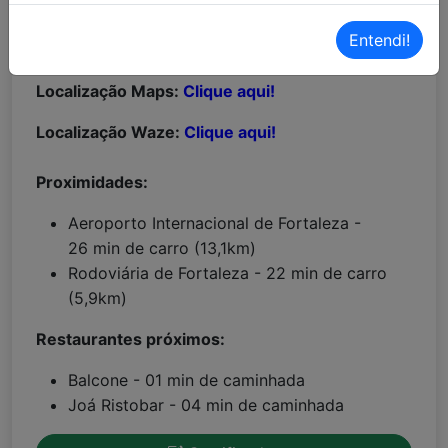
Entendi!
MAIORES INFORMAÇÕES:
Localização Maps:
Clique aqui!
Localização Waze:
Clique aqui!
Proximidades:
Aeroporto Internacional de Fortaleza -
26 min de carro (13,1km)
Rodoviária de Fortaleza - 22 min de carro
(5,9km)
Restaurantes próximos:
Balcone - 01 min de caminhada
Joá Ristobar - 04 min de caminhada