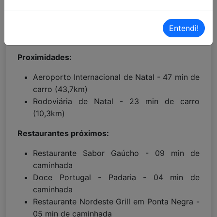
Localização Waze:
Clique aqui!
Entendi!
Proximidades:
Aeroporto Internacional de Natal - 47 min de
carro (43,7km)
Rodoviária de Natal - 23 min de carro
(10,3km)
Restaurantes próximos:
Restaurante Sabor Gaúcho - 09 min de
caminhada
Doce Portugal - Padaria - 04 min de
caminhada
Restaurante Nordeste Grill em Ponta Negra -
05 min de caminhada