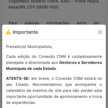
Engenheiro Roberto Freire, 4382 - Ponta Negra,
Natal/RN, CEP 59090-000)
Para maiores informações entre em
contato:
contato@conexaocnm.org.br
ou whats
Importante
app
(51) 99215-3439
.
Apoio Institucional:
Prezado(a) Municipalista,
Cada edição do Conexão CNM é cuidadosamente
planejada e direcionada aos
Gestores e Servidores
Municipais de cada Estado
.
ATENTE-SE:
em breve, o Conexão CNM estará no
seu Estado. Recomendamos que acompanhe o
calendário de eventos do site para não perder esta
importante oportunidade de aprimoramento e troca
MAIORES INFORMAÇÕES:
de experiências.
Localização Maps:
Clique aqui!