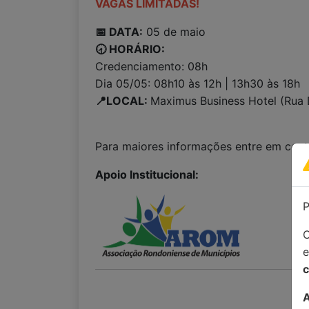
VAGAS LIMITADAS!
📅 DATA:
05 de maio
🕣 HORÁRIO:
Credenciamento: 08h
Dia 05/05: 08h10 às 12h | 13h30 às 18h
📍LOCAL:
Maximus Business Hotel (Rua 
Para maiores informações entre em con
Apoio Institucional:
P
C
c