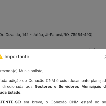
Dr. Osvaldo, 142 - Jotão, Ji-Paraná/RO, 78964-490)
tato:
contato@conexaocnm.org.br
ou whatsapp
(51) 992
Importante
rezado(a) Municipalista,
ada edição do Conexão CNM é cuidadosamente planeja
e direcionada aos
Gestores e Servidores Municipais 
ada Estado
.
ATENTE-SE:
em breve, o Conexão CNM estará no se