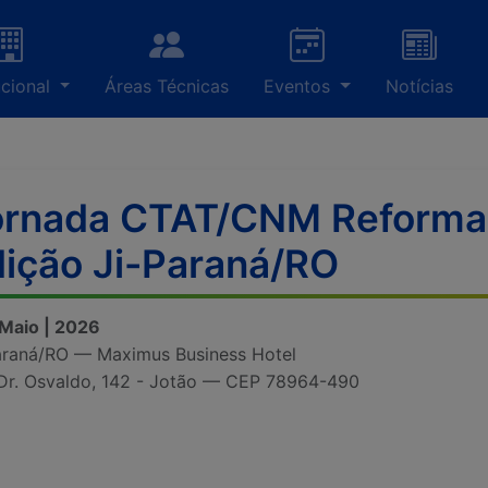
ucional
Áreas Técnicas
Eventos
Notícias
rnada CTAT/CNM Reforma T
ição Ji-Paraná/RO
 Maio | 2026
araná/RO — Maximus Business Hotel
Dr. Osvaldo, 142 - Jotão — CEP 78964-490