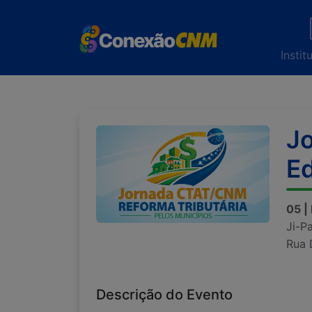
Instit
Jo
Ed
05 |
Ji-P
Rua 
Descrição do Evento