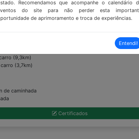
Estado. Recomendamos que acompanhe o calendário d
eventos do site para não perder esta important
portunidade de aprimoramento e troca de experiências.
Entendi!
carro (9,3km)
 carro (3,7km)
in de caminhada
hada
Certificados