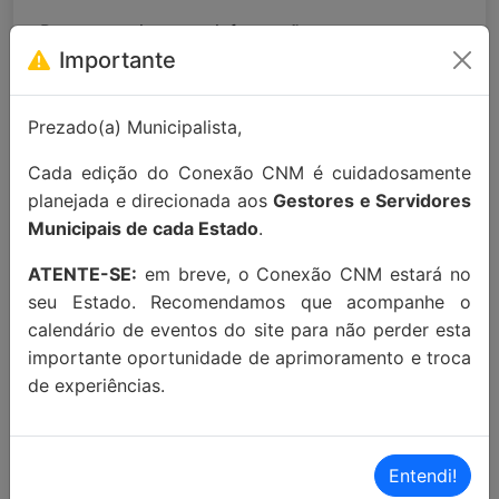
Para maiores informações entre em
Importante
contato:
contato@conexaocnm.org.br
ou whats
app
(51) 99215-3439
.
Prezado(a) Municipalista,
Apoio Institucional:
Cada edição do Conexão CNM é cuidadosamente
planejada e direcionada aos
Gestores e Servidores
Municipais de cada Estado
.
ATENTE-SE:
em breve, o Conexão CNM estará no
seu Estado. Recomendamos que acompanhe o
calendário de eventos do site para não perder esta
importante oportunidade de aprimoramento e troca
MAIORES INFORMAÇÕES:
de experiências.
Localização Maps:
Clique aqui!
Localização Waze:
Clique aqui!
Entendi!