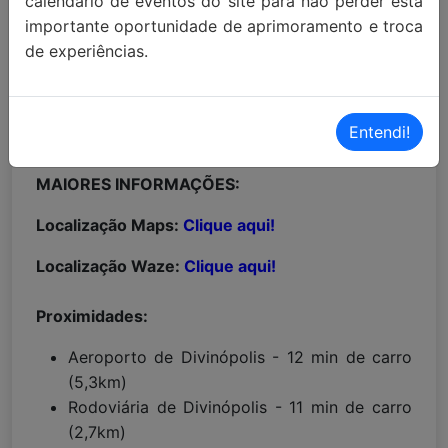
calendário de eventos do site para não perder esta
importante oportunidade de aprimoramento e troca
de experiências.
Entendi!
MAIORES INFORMAÇÕES:
Localização Maps:
Clique aqui!
Localização Waze:
Clique aqui!
Proximidades:
Aeroporto de Divinópolis - 12 min de carro
(5,3km)
Rodoviária de Divinópolis - 11 min de carro
(2,7km)