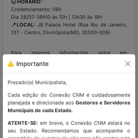
🕣 HORÁRIO:
Credenciamento: 08h
Dia 28/07: 08h10 às 12h | 13h30 às 18h
📍LOCAL:
JB Palace Hotel (Rua Rio de Janeiro,
137 - Centro, Divinópolis/MG, 35500-009)
Para maiores informações entre em
contato:
contato@conexaocnm.org.br
ou whats
Importante
app
(51) 99215-3439
.
Apoio Institucional:
Prezado(a) Municipalista,
Cada edição do Conexão CNM é cuidadosamente
planejada e direcionada aos
Gestores e Servidores
Municipais de cada Estado
.
ATENTE-SE:
em breve, o Conexão CNM estará no
seu Estado. Recomendamos que acompanhe o