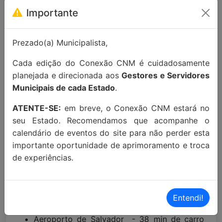
Para maiores informações entre em
Importante
contato:
contato@conexaocnm.org.br
ou whats
app
(51) 99215-3439
.
Prezado(a) Municipalista,
Apoio Institucional:
Cada edição do Conexão CNM é cuidadosamente
planejada e direcionada aos
Gestores e Servidores
Municipais de cada Estado
.
ATENTE-SE:
em breve, o Conexão CNM estará no
seu Estado. Recomendamos que acompanhe o
calendário de eventos do site para não perder esta
MAIORES INFORMAÇÕES:
importante oportunidade de aprimoramento e troca
Localização Maps:
Clique aqui!
de experiências.
Localização Waze:
Clique aqui!
Entendi!
Proximidades:
Aeroporto de Salvador - 38 min de carro