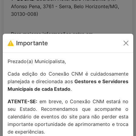
Afonso Pena, 3761 - Serra, Belo Horizonte/MG,
30130-008)
Para maiores informações entre em
contato:
contato@conexaocnm.org.br
ou whats
Importante
app
(51) 99215-3439
.
Prezado(a) Municipalista,
Apoio Institucional:
Cada edição do Conexão CNM é cuidadosamente
planejada e direcionada aos
Gestores e Servidores
Municipais de cada Estado
.
ATENTE-SE:
em breve, o Conexão CNM estará no
seu Estado. Recomendamos que acompanhe o
calendário de eventos do site para não perder esta
importante oportunidade de aprimoramento e troca
MAIORES INFORMAÇÕES:
de experiências.