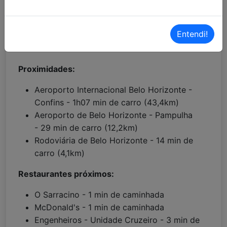
Localização Maps:
Clique aqui!
Localização Waze:
Clique aqui!
Entendi!
Proximidades:
Aeroporto Internacional Belo Horizonte -
Confins - 1h07 min de carro (43,4km)
Aeroporto de Belo Horizonte - Pampulha
- 29 min de carro (12,2km)
Rodoviária de Belo Horizonte - 14 min de
carro (4,1km)
Restaurantes próximos:
O Sarracino - 1 min de caminhada
McDonald's - 1 min de caminhada
Engenheiros - Unidade Cruzeiro - 3 min de