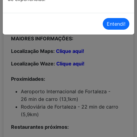
Entendi!
MAIORES INFORMAÇÕES:
Localização Maps:
Clique aqui!
Localização Waze:
Clique aqui!
Proximidades:
Aeroporto Internacional de Fortaleza -
26 min de carro (13,1km)
Rodoviária de Fortaleza - 22 min de carro
(5,9km)
Restaurantes próximos: