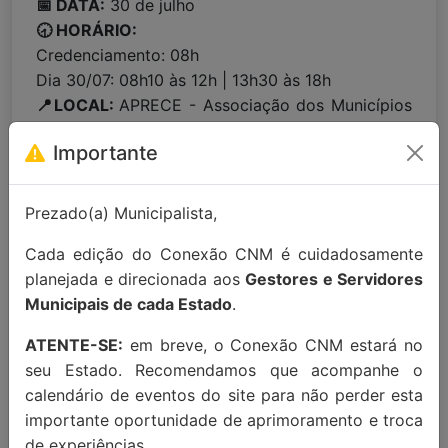
📅 DATA:
30 de julho
🕣 HORÁRIO:
Credenciamento: 08h
Dia 30/07: 08h10 às 12h | 13h30 às 18h
📍LOCAL:
APRECE - Associação dos Municípios
do Estado do Ceará (Rua Maria Tomásia, 230 -
Importante
Aldeota, Fortaleza/CE, 60150-170)
Prezado(a) Municipalista,
Para maiores informações entre em
contato:
contato@conexaocnm.org.br
ou whats
Cada edição do Conexão CNM é cuidadosamente
app
(51) 99215-3439
.
planejada e direcionada aos
Gestores e Servidores
Municipais de cada Estado
.
Apoio Institucional:
ATENTE-SE:
em breve, o Conexão CNM estará no
seu Estado. Recomendamos que acompanhe o
calendário de eventos do site para não perder esta
importante oportunidade de aprimoramento e troca
de experiências.