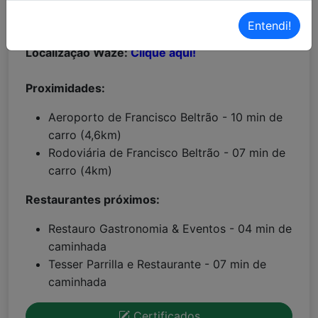
Localização Maps:
Clique aqui!
Entendi!
Localização Waze:
Clique aqui!
Proximidades:
Aeroporto de Francisco Beltrão - 10 min de
carro (4,6km)
Rodoviária de Francisco Beltrão - 07 min de
carro (4km)
Restaurantes próximos:
Restauro Gastronomia & Eventos - 04 min de
caminhada
Tesser Parrilla e Restaurante - 07 min de
caminhada
Certificados