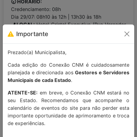
🕣 HORÁRIO:
Credenciamento: 08h
Dia 29/07: 08h10 às 12h | 13h30 às 18h
📍LOCAL:
Hotel Cristal Executive (Rua Vereador
Romeu Lauro Werlang, 1133, Centro, Francisco
Importante
Beltrão/PR, 85601-020)
Prezado(a) Municipalista,
Para maiores informações entre em
Cada edição do Conexão CNM é cuidadosamente
contato:
contato@conexaocnm.org.br
ou whats
planejada e direcionada aos
Gestores e Servidores
app
(51) 99215-3439
.
Municipais de cada Estado
.
Apoio Institucional:
ATENTE-SE:
em breve, o Conexão CNM estará no
seu Estado. Recomendamos que acompanhe o
calendário de eventos do site para não perder esta
importante oportunidade de aprimoramento e troca
de experiências.
MAIORES INFORMAÇÕES: