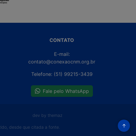
CONTATO
E-mail:
contato@conexaocnm.org.br
Telefone: (51) 99215-3439
Fale pelo WhatsApp
dev by themaz
↑
do, desde que citada a fonte.