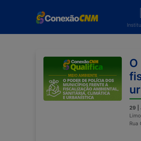
Instit
O 
fi
ur
29 |
Limo
Rua 