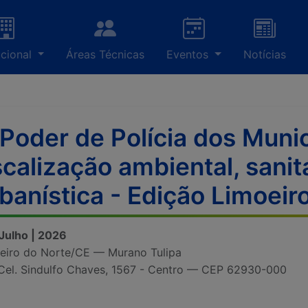
ucional
Áreas Técnicas
Eventos
Notícias
Poder de Polícia dos Munic
scalização ambiental, sanitá
banística - Edição Limoeir
 Julho | 2026
eiro do Norte/CE — Murano Tulipa
Cel. Sindulfo Chaves, 1567 - Centro — CEP 62930-000