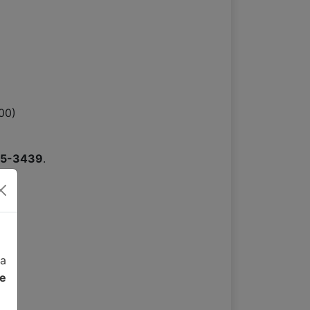
00)
15-3439
.
da
de