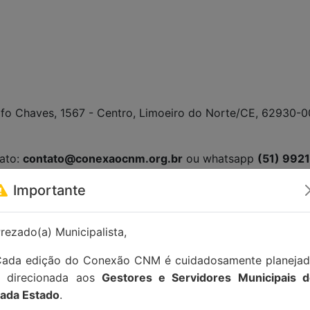
ulfo Chaves, 1567 - Centro, Limoeiro do Norte/CE, 62930-0
tato:
contato@conexaocnm.org.br
ou whatsapp
(51) 992
Importante
rezado(a) Municipalista,
ada edição do Conexão CNM é cuidadosamente planeja
e direcionada aos
Gestores e Servidores Municipais 
ada Estado
.