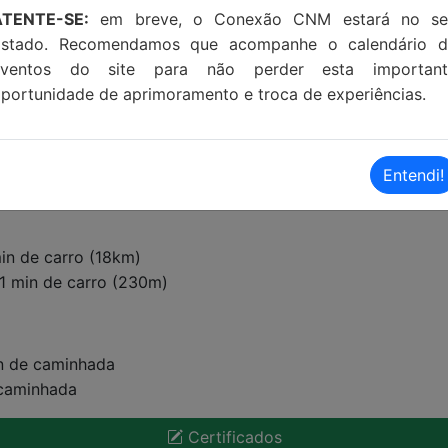
ATENTE-SE:
em breve, o Conexão CNM estará no se
Estado. Recomendamos que acompanhe o calendário d
eventos do site para não perder esta important
portunidade de aprimoramento e troca de experiências.
Entendi!
in de carro (18km)
01 min de carro (230m)
in de caminhada
 caminhada
Certificados