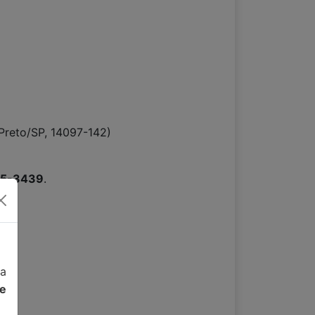
 Preto/SP, 14097-142)
15-3439
.
da
de