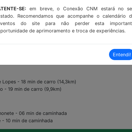
ATENTE-SE:
em breve, o Conexão CNM estará no se
Estado. Recomendamos que acompanhe o calendário d
eventos do site para não perder esta important
portunidade de aprimoramento e troca de experiências.
Entendi!
e Lopes - 18 min de carro (14,3km)
to - 19 min de carro (9,9km)
honete - 06 min de caminhada
 - 10 min de caminhada