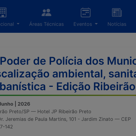
ucional
Áreas Técnicas
Eventos
Notícias
Poder de Polícia dos Munic
scalização ambiental, sanitá
banística - Edição Ribeirã
 Junho | 2026
irão Preto/SP — Hotel JP Ribeirão Preto
Dr. Jeremias de Paula Martins, 101 - Jardim Zinato — CEP
7-142