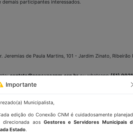
e demais participantes interessados.
r. Jeremias de Paula Martins, 101 - Jardim Zinato, Ribeirão
tato:
contato@conexaocnm.org.br
ou whatsapp
(51) 992
Importante
rezado(a) Municipalista,
ada edição do Conexão CNM é cuidadosamente planeja
e direcionada aos
Gestores e Servidores Municipais 
ada Estado
.