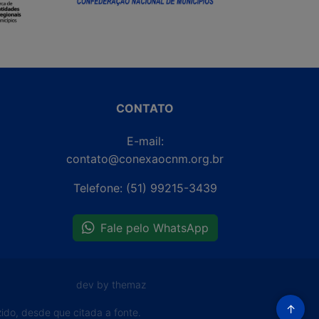
CONTATO
E-mail:
contato@conexaocnm.org.br
Telefone: (51) 99215-3439
Fale pelo WhatsApp
dev by themaz
↑
do, desde que citada a fonte.