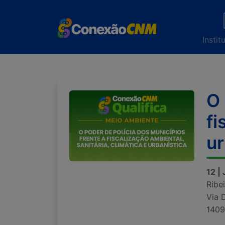
Instit
O 
fi
ur
12 |
Ribe
Via 
1409