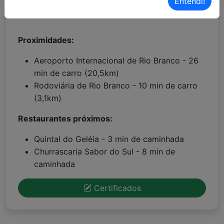
Entendi!
Proximidades:
Aeroporto Internacional de Rio Branco - 26
min de carro (20,5km)
Rodoviária de Rio Branco - 10 min de carro
(3,1km)
Restaurantes próximos:
Quintal do Geléia - 3 min de caminhada
Churrascaria Sabor do Sul - 8 min de
caminhada
Certificados