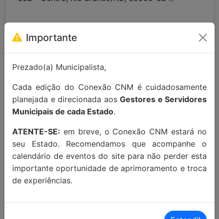
Para maiores informações entre em
Importante
contato:
contato@conexaocnm.org.br
ou whats
app
(51) 99215-3439
.
Prezado(a) Municipalista,
Apoio Institucional:
Cada edição do Conexão CNM é cuidadosamente
planejada e direcionada aos
Gestores e Servidores
Municipais de cada Estado
.
ATENTE-SE:
em breve, o Conexão CNM estará no
seu Estado. Recomendamos que acompanhe o
calendário de eventos do site para não perder esta
importante oportunidade de aprimoramento e troca
MAIORES INFORMAÇÕES:
de experiências.
Localização Maps:
Clique aqui!
Localização Waze:
Clique aqui!