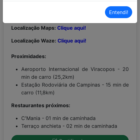
Entendi!
MAIORES INFORMAÇÕES:
Localização Maps:
Clique aqui!
Localização Waze:
Clique aqui!
Proximidades:
Aeroporto Internacional de Viracopos - 20
min de carro (25,2km)
Estação Rodoviária de Campinas - 15 min de
carro (11,8km)
Restaurantes próximos:
C'Mania - 01 min de caminhada
Terraço anchieta - 02 min de caminhada