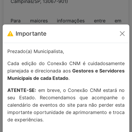
Campinas/SP, 13067-901)
Para maiores informações entre em
contato:
contato@conexaocnm.org.br
ou whats
Importante
app
(51) 99215-3439
.
Apoio Institucional:
Prezado(a) Municipalista,
Cada edição do Conexão CNM é cuidadosamente
planejada e direcionada aos
Gestores e Servidores
Municipais de cada Estado
.
ATENTE-SE:
em breve, o Conexão CNM estará no
seu Estado. Recomendamos que acompanhe o
calendário de eventos do site para não perder esta
importante oportunidade de aprimoramento e troca
de experiências.