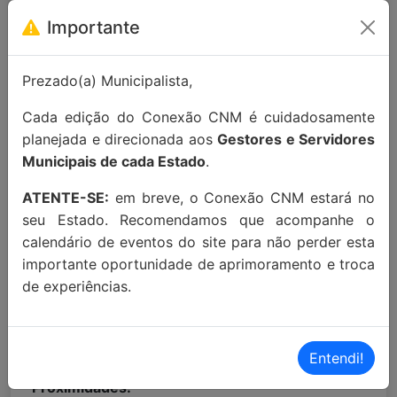
Para maiores informações entre em
Importante
contato:
contato@conexaocnm.org.br
ou whats
app
(51) 99215-3439
.
Prezado(a) Municipalista,
Apoio Institucional:
Cada edição do Conexão CNM é cuidadosamente
planejada e direcionada aos
Gestores e Servidores
Municipais de cada Estado
.
ATENTE-SE:
em breve, o Conexão CNM estará no
seu Estado. Recomendamos que acompanhe o
calendário de eventos do site para não perder esta
importante oportunidade de aprimoramento e troca
MAIORES INFORMAÇÕES:
de experiências.
Localização Maps:
Clique aqui!
Localização Waze:
Clique aqui!
Entendi!
Proximidades: