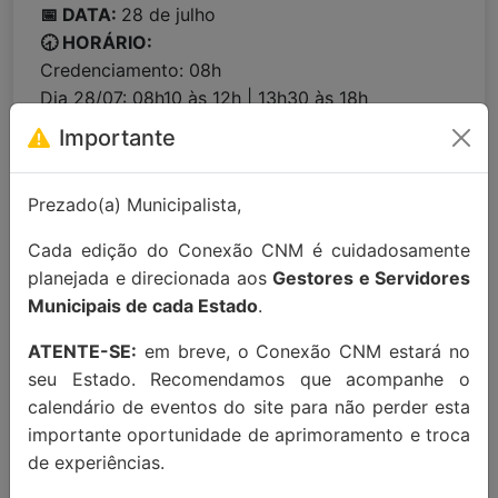
📅 DATA:
28 de julho
🕣 HORÁRIO:
Credenciamento: 08h
Dia 28/07: 08h10 às 12h | 13h30 às 18h
📍LOCAL:
Comfort Suites Vitória (Av. Saturnino
Importante
de Brito, 1327 - Praia do Canto, Vitória/ES,
29055-180)
Prezado(a) Municipalista,
Cada edição do Conexão CNM é cuidadosamente
Para maiores informações entre em
planejada e direcionada aos
Gestores e Servidores
contato:
contato@conexaocnm.org.br
ou whats
Municipais de cada Estado
.
app
(51) 99215-3439
.
ATENTE-SE:
em breve, o Conexão CNM estará no
Apoio Institucional:
seu Estado. Recomendamos que acompanhe o
calendário de eventos do site para não perder esta
importante oportunidade de aprimoramento e troca
de experiências.