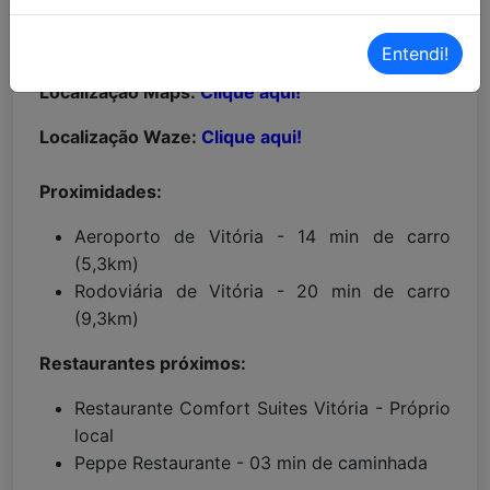
MAIORES INFORMAÇÕES:
Entendi!
Localização Maps:
Clique aqui!
Localização Waze:
Clique aqui!
Proximidades:
Aeroporto de Vitória - 14 min de carro
(5,3km)
Rodoviária de Vitória - 20 min de carro
(9,3km)
Restaurantes próximos:
Restaurante Comfort Suites Vitória - Próprio
local
Peppe Restaurante - 03 min de caminhada