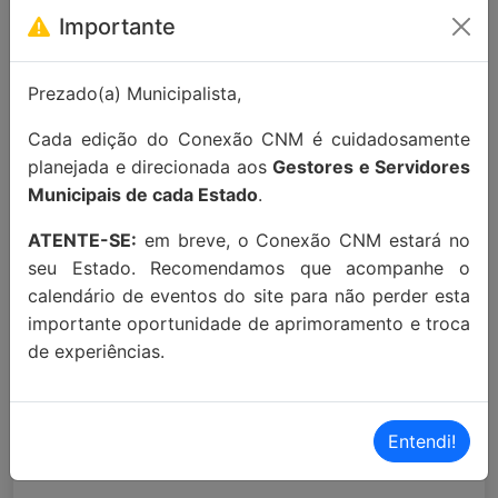
contato:
contato@conexaocnm.org.br
ou whats
Importante
app
(51) 99215-3439
.
Prezado(a) Municipalista,
Apoio Institucional:
Cada edição do Conexão CNM é cuidadosamente
planejada e direcionada aos
Gestores e Servidores
Municipais de cada Estado
.
ATENTE-SE:
em breve, o Conexão CNM estará no
seu Estado. Recomendamos que acompanhe o
calendário de eventos do site para não perder esta
importante oportunidade de aprimoramento e troca
MAIORES INFORMAÇÕES:
de experiências.
Localização Maps:
Clique aqui!
Localização Waze:
Clique aqui!
Entendi!
Proximidades: