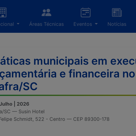
ucional
Áreas Técnicas
Eventos
Notícias
áticas municipais em exe
çamentária e financeira n
afra/SC
 Julho | 2026
a/SC — Susin Hotel
Felipe Schmidt, 522 - Centro — CEP 89300-178