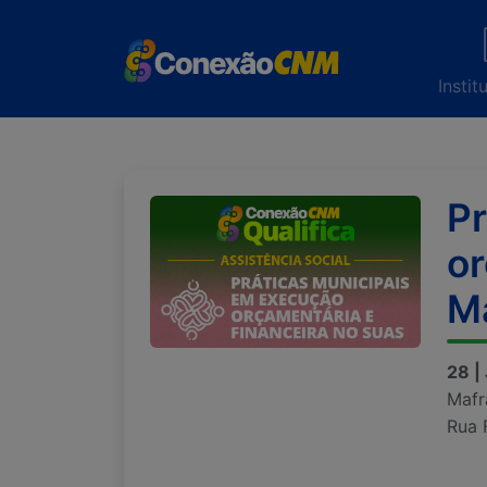
Instit
Pr
or
M
28 |
Mafr
Rua 