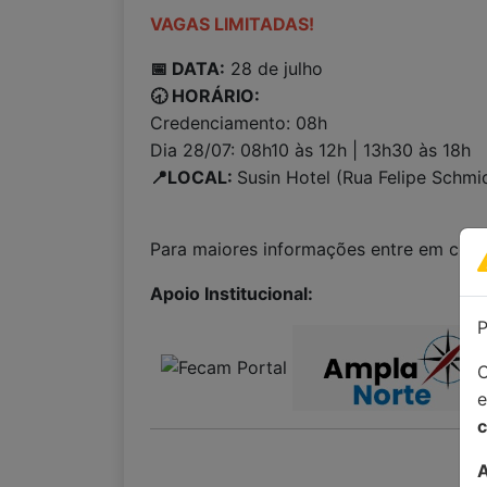
VAGAS LIMITADAS!
📅 DATA:
28 de julho
🕣 HORÁRIO:
Credenciamento: 08h
Dia 28/07: 08h10 às 12h | 13h30 às 18h
📍LOCAL:
Susin Hotel (Rua Felipe Schmi
Para maiores informações entre em con
Apoio Institucional:
P
C
c