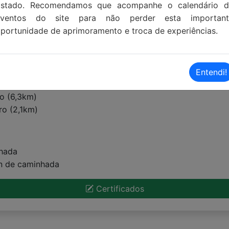
Estado. Recomendamos que acompanhe o calendário d
eventos do site para não perder esta important
portunidade de aprimoramento e troca de experiências.
Entendi!
ro (6,3km)
ro (2,1km)
nhada
in de caminhada
Certificados