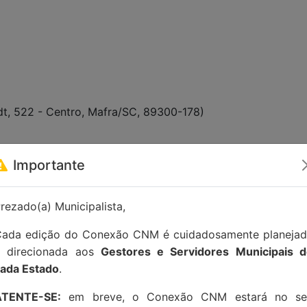
dt, 522 - Centro, Mafra/SC, 89300-178)
tato:
contato@conexaocnm.org.br
ou whatsapp
(51) 992
Importante
rezado(a) Municipalista,
ada edição do Conexão CNM é cuidadosamente planeja
e direcionada aos
Gestores e Servidores Municipais 
ada Estado
.
ATENTE-SE:
em breve, o Conexão CNM estará no se