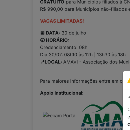
GRATUITO
para Municípios filiados à C
R$ 990,00 para Municípios não-filiados 
VAGAS LIMITADAS!
📅 DATA:
30 de julho
🕣 HORÁRIO:
Credenciamento: 08h
Dia 30/07: 08h10 às 12h | 13h30 às 18h
📍LOCAL:
AMAVI - Associação dos Municí
Para maiores informações entre em con
Apoio Institucional:
P
C
c