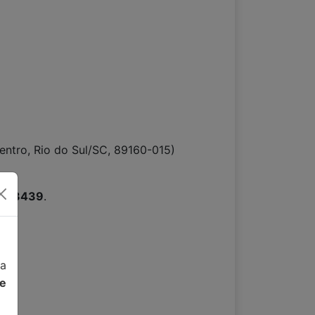
entro, Rio do Sul/SC, 89160-015)
15-3439
.
da
de