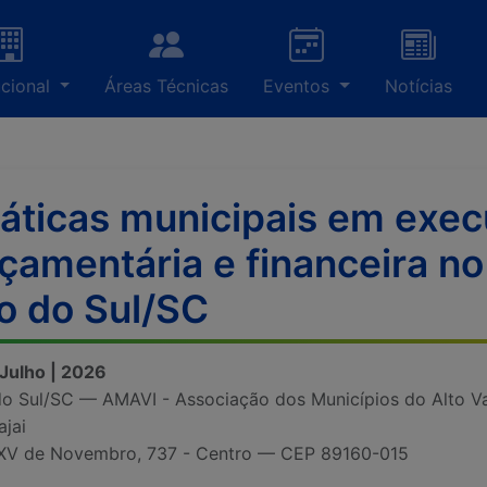
ucional
Áreas Técnicas
Eventos
Notícias
áticas municipais em exe
çamentária e financeira n
o do Sul/SC
 Julho | 2026
do Sul/SC — AMAVI - Associação dos Municípios do Alto V
ajai
XV de Novembro, 737 - Centro — CEP 89160-015