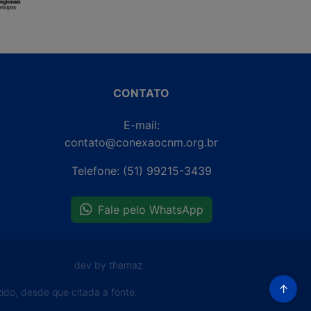
CONTATO
E-mail:
contato@conexaocnm.org.br
Telefone: (51) 99215-3439
Fale pelo WhatsApp
dev by themaz
↑
do, desde que citada a fonte.