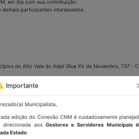
NM, em dia com sua contribuição.
e demais participantes interessados.
pios do Alto Vale do Itajaí (Rua XV de Novembro, 737 - C
Importante
tato:
contato@conexaocnm.org.br
ou whatsapp
(51) 992
rezado(a) Municipalista,
ada edição do Conexão CNM é cuidadosamente planeja
e direcionada aos
Gestores e Servidores Municipais 
ada Estado
.