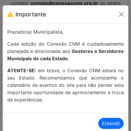
contato:
contato@conexaocnm.org.br
ou whats
app
(51) 99215-3439
.
Importante
Apoio Institucional:
Prezado(a) Municipalista,
Cada edição do Conexão CNM é cuidadosamente
planejada e direcionada aos
Gestores e Servidores
Municipais de cada Estado
.
ATENTE-SE:
em breve, o Conexão CNM estará no
MAIORES INFORMAÇÕES:
seu Estado. Recomendamos que acompanhe o
calendário de eventos do site para não perder esta
importante oportunidade de aprimoramento e troca
Localização Maps:
Clique aqui!
de experiências.
Localização Waze:
Clique aqui!
Entendi!