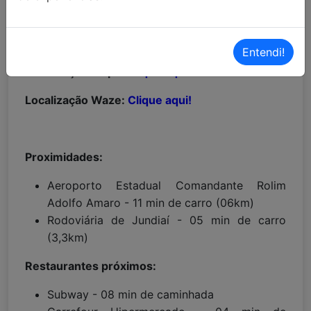
MAIORES INFORMAÇÕES:
Entendi!
Localização Maps:
Clique aqui!
Localização Waze:
Clique aqui!
Proximidades:
Aeroporto Estadual Comandante Rolim
Adolfo Amaro - 11 min de carro (06km)
Rodoviária de Jundiaí - 05 min de carro
(3,3km)
Restaurantes próximos:
Subway - 08 min de caminhada