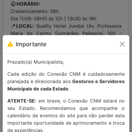
🕣 HORÁRIO:
Credenciamento: 08h
Dia 11/06: 08h10 às 12h | 13h30 às 18h
📍LOCAL:
Quality Hotel Jundiaí (Av. Professora
Maria do Carmo Guimarães Pellegrini, 100 -
Cidade Jardim, Jundiaí/SP, 13209-500)
Importante
Para maiores informações entre em
Prezado(a) Municipalista,
contato:
contato@conexaocnm.org.br
ou whats
Cada edição do Conexão CNM é cuidadosamente
app
(51) 99215-3439
.
planejada e direcionada aos
Gestores e Servidores
Apoio Institucional:
Municipais de cada Estado
.
ATENTE-SE:
em breve, o Conexão CNM estará no
seu Estado. Recomendamos que acompanhe o
calendário de eventos do site para não perder esta
importante oportunidade de aprimoramento e troca
de experiências.