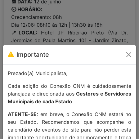
📅 DATA:
12 de junho
🕣 HORÁRIO:
Credenciamento: 08h
Dia 12/06: 08h10 às 12h | 13h30 às 18h
📍LOCAL:
Hotel JP Ribeirão Preto (Via Dr.
Jeremias de Paula Martins, 101 - Jardim Zinato,
Ribeirão Preto/SP, 14097-142)
Importante
Para maiores informações entre em
Prezado(a) Municipalista,
contato:
contato@conexaocnm.org.br
ou whats
app
(51) 99215-3439
.
Cada edição do Conexão CNM é cuidadosamente
planejada e direcionada aos
Gestores e Servidores
Apoio Institucional:
Municipais de cada Estado
.
ATENTE-SE:
em breve, o Conexão CNM estará no
seu Estado. Recomendamos que acompanhe o
calendário de eventos do site para não perder esta
importante oportunidade de aprimoramento e troca