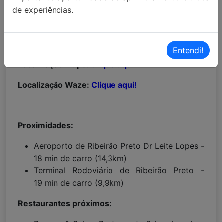
de experiências.
MAIORES INFORMAÇÕES:
Entendi!
Localização Maps:
Clique aqui!
Localização Waze:
Clique aqui!
Proximidades:
Aeroporto de Ribeirão Preto Dr Leite Lopes -
18 min de carro (14,3km)
Terminal Rodoviário de Ribeirão Preto -
19 min de carro (9,9km)
Restaurantes próximos: