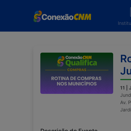
Instit
Ro
Ju
11 |
Jund
Av. 
Jard