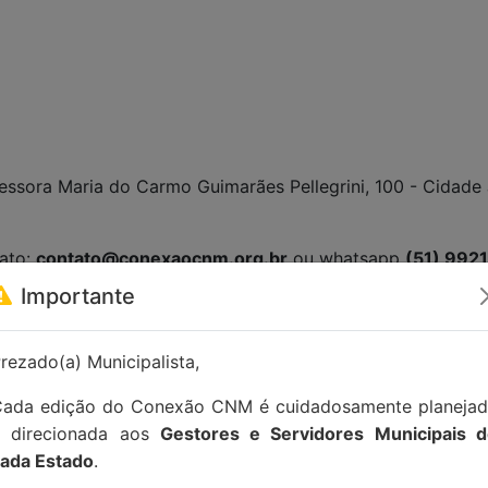
ofessora Maria do Carmo Guimarães Pellegrini, 100 - Cidade
tato:
contato@conexaocnm.org.br
ou whatsapp
(51) 992
Importante
rezado(a) Municipalista,
ada edição do Conexão CNM é cuidadosamente planeja
e direcionada aos
Gestores e Servidores Municipais 
ada Estado
.