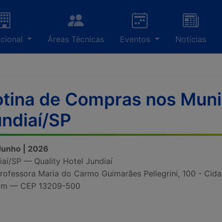
ucional
Áreas Técnicas
Eventos
Notícias
tina de Compras nos Munic
ndiaí/SP
 Junho | 2026
iaí/SP — Quality Hotel Jundiaí
Professora Maria do Carmo Guimarães Pellegrini, 100 - Cid
im — CEP 13209-500