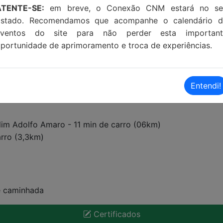
ATENTE-SE:
em breve, o Conexão CNM estará no se
Estado. Recomendamos que acompanhe o calendário d
eventos do site para não perder esta important
portunidade de aprimoramento e troca de experiências.
Entendi!
im Adolfo Amaro - 11 min de carro (06km)
arro (3,3km)
e caminhada
Certificados