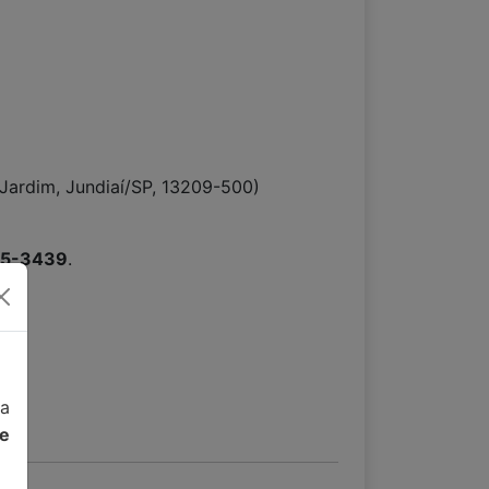
 Jardim, Jundiaí/SP, 13209-500)
15-3439
.
da
de