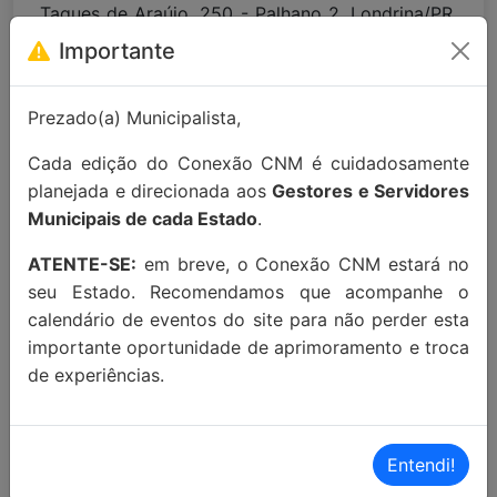
Taques de Araújo, 250 - Palhano 2, Londrina/PR,
86047-790)
Importante
Para maiores informações entre em
Prezado(a) Municipalista,
contato:
contato@conexaocnm.org.br
ou whats
Cada edição do Conexão CNM é cuidadosamente
app
(51) 99215-3439
.
planejada e direcionada aos
Gestores e Servidores
Apoio Institucional:
Municipais de cada Estado
.
ATENTE-SE:
em breve, o Conexão CNM estará no
seu Estado. Recomendamos que acompanhe o
calendário de eventos do site para não perder esta
importante oportunidade de aprimoramento e troca
MAIORES INFORMAÇÕES:
de experiências.
Localização Maps:
Clique aqui!
Localização Waze:
Clique aqui!
Entendi!