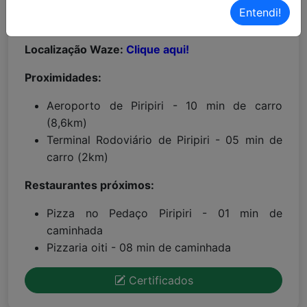
Entendi!
Localização Maps:
Clique aqui!
Localização Waze:
Clique aqui!
Proximidades:
Aeroporto de Piripiri - 10 min de carro
(8,6km)
Terminal Rodoviário de Piripiri - 05 min de
carro (2km)
Restaurantes próximos:
Pizza no Pedaço Piripiri - 01 min de
caminhada
Pizzaria oiti - 08 min de caminhada
Certificados