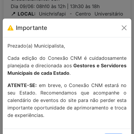
Dia 09/06: 08h10 às 12h | 13h30 às 18h
📍LOCAL:
Unichrisfapi - Centro Universitário
Chrisfapi, na sala 222 (Rua Acelino Rezende, 132
Importante
- Fonte dos Matos, Piripiri/PI, 64260-000)
Prezado(a) Municipalista,
Para maiores informações entre em
contato:
contato@conexaocnm.org.br
ou whats
Cada edição do Conexão CNM é cuidadosamente
app
(51) 99215-3439
.
planejada e direcionada aos
Gestores e Servidores
Municipais de cada Estado
.
Apoio Institucional:
ATENTE-SE:
em breve, o Conexão CNM estará no
seu Estado. Recomendamos que acompanhe o
calendário de eventos do site para não perder esta
importante oportunidade de aprimoramento e troca
de experiências.
MAIORES INFORMAÇÕES: