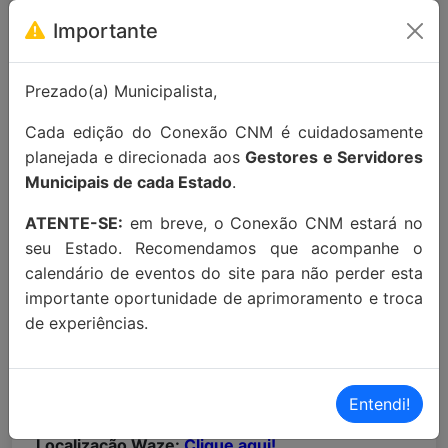
64014-058)
Importante
Para maiores informações entre em
Prezado(a) Municipalista,
contato:
contato@conexaocnm.org.br
ou whats
Cada edição do Conexão CNM é cuidadosamente
app
(51) 99215-3439
.
planejada e direcionada aos
Gestores e Servidores
Apoio Institucional:
Municipais de cada Estado
.
ATENTE-SE:
em breve, o Conexão CNM estará no
seu Estado. Recomendamos que acompanhe o
calendário de eventos do site para não perder esta
importante oportunidade de aprimoramento e troca
de experiências.
MAIORES INFORMAÇÕES:
Entendi!
Localização Maps:
Clique aqui!
Localização Waze:
Clique aqui!