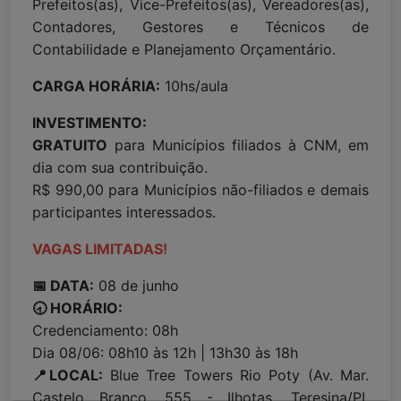
Prefeitos(as), Vice-Prefeitos(as), Vereadores(as),
Contadores, Gestores e Técnicos de
Contabilidade e Planejamento Orçamentário.
CARGA HORÁRIA:
10hs/aula
INVESTIMENTO:
GRATUITO
para Municípios filiados à CNM, em
dia com sua contribuição.
R$ 990,00 para Municípios não-filiados e demais
participantes interessados.
VAGAS LIMITADAS!
📅 DATA:
08 de junho
🕣 HORÁRIO:
Credenciamento: 08h
Dia 08/06: 08h10 às 12h | 13h30 às 18h
📍LOCAL:
Blue Tree Towers Rio Poty (Av. Mar.
Castelo Branco, 555 - Ilhotas, Teresina/PI,