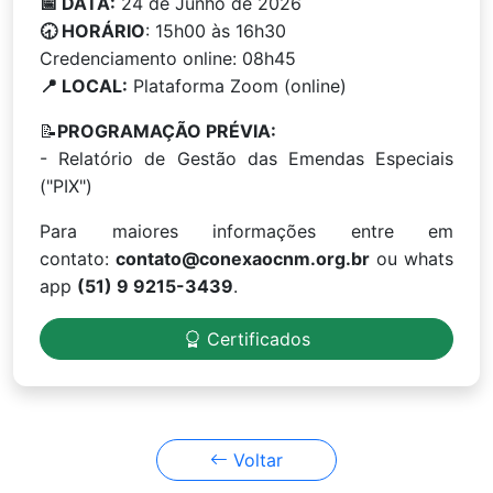
📅 DATA:
24 de Junho de 2026
🕣 HORÁRIO
: 15h00 às 16h30
Credenciamento online: 08h45
📍 LOCAL:
Plataforma Zoom (online)
📝
PROGRAMAÇÃO PRÉVIA:
- Relatório de Gestão das Emendas Especiais
("PIX")
Para maiores informações entre em
contato:
contato@conexaocnm.org.br
ou whats
app
(51) 9 9215-3439
.
Certificados
Voltar