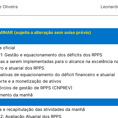
 Oliveira
Leonard
R (sujeita a alteração sem aviso prévio)
 oficial
1: Gestão e equacionamento dos déficits dos RPPS
das a serem implementadas para o alcance na excelência na 
ro e atuarial dos RPPS.
nativas de equacionamento do déficit financeiro e atuarial
orte e a monetização de ativos
órcios de gestão de RPPS (CNPREV)
amento da manhã
a e recapitulação das atividades da manhã
2: Avaliação Atuarial dos RPPS