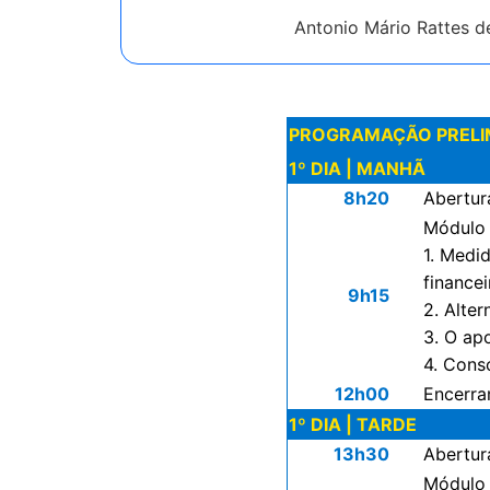
Antonio Mário Rattes de
PROGRAMAÇÃO PRELIMINA
1º DIA | MANHÃ
8h20
Abertura
Módulo 
1. Medi
financei
9h15
2. Alter
3. O ap
4. Cons
12h00
Encerr
1º DIA | TARDE
13h30
Abertur
Módulo 