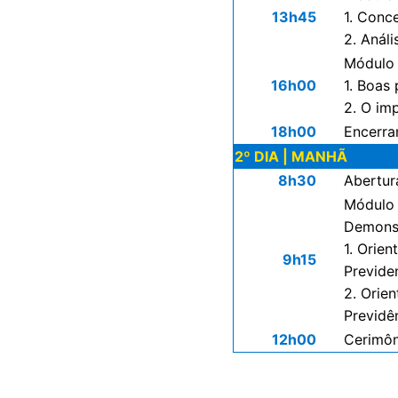
13h45
1. Conce
2. Análi
Módulo 
16h00
1. Boas
2. O im
18h00
Encerra
2º DIA | MANHÃ
8h30
Abertur
Módulo 
Demonst
1. Orie
9h15
Previde
2. Orie
Previdê
12h00
Cerimôn