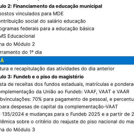
lo 2: Financiamento da educação municipal
mpostos vinculados para MDE
ontribuição social do salário educação
rogramas federais para a educação básica
CMS Educacional
ina do Módulo 2
rramento do 1º dia
HÃ
tura e recapitulação das atividades do dia anterior
lo 3: Fundeb e o piso do magistério
esta de receitas dos fundos estaduais, matrículas e ponder
omplementação da União ao Fundeb: VAAF, VAAT e VAAR
ubvinculações: 70% para pagamento de pessoal, e percentua
para despesas de capital da complementação-VAAT
C 135/2024 e mudanças para o Fundeb 2025 e a partir de 
olêmica sobre o critério do reajuste do piso nacional do ma
ina do Módulo 3