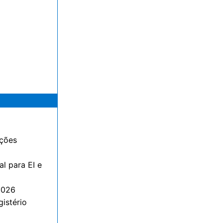
ações
l para EI e
2026
gistério