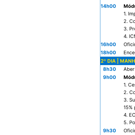
14h00
Módu
1. I
2. C
3. P
4. I
16h00
Ofic
18h00
Ence
2º DIA | MAN
8h30
Aber
9h00
Módu
1. C
2. C
3. S
15% 
4. E
5. P
9h30
Ofic