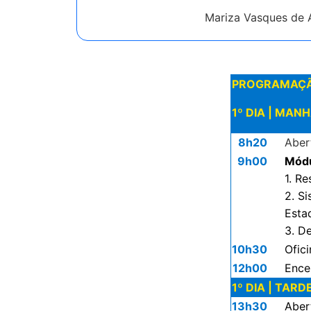
Mariza Vasques de 
PROGRAMAÇÃO P
1º DIA | MAN
8h20
Aber
9h00
Módu
1. R
2. S
Esta
3. D
10h30
Ofic
12h00
Ence
1º DIA | TARD
13h30
Aber