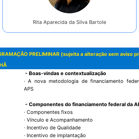
Rita Aparecida da Silva Bartole
RAMAÇÃO PRELIMINAR (sujeita a alteração sem aviso pr
HÃ
- Boas-vindas e contextualização
· A nova metodologia de financiamento feder
APS
- Componentes do financiamento federal da A
· Componentes fixos
· Vínculo e Acompanhamento
· Incentivo de Qualidade
· Incentivo de implantação