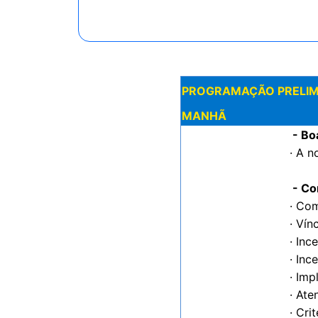
PROGRAMAÇÃO PRELIMINAR
MANHÃ
- Bo
· A 
- Co
· Co
· Ví
· Inc
· Inc
· Im
· Ate
· Cri