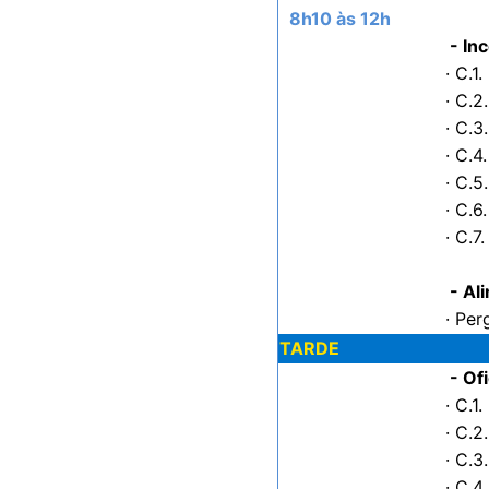
8h10 às 12h
- In
· C.1
· C.2
· C.3
· C.
· C.5
· C.6
· C.
- Al
· Per
TARDE
- Of
· C.1
· C.2
· C.3
· C.