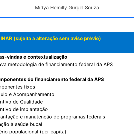
Midya Hemilly Gurgel Souza
 (sujeita a alteração sem aviso prévio)
as-vindas e contextualização
nova metodologia de financiamento federal da APS
mponentes do financiamento federal da APS
mponentes fixos
nculo e Acompanhamento
entivo de Qualidade
entivo de implantação
plantação e manutenção de programas federais
nção à saúde bucal
tério populacional (per capita)