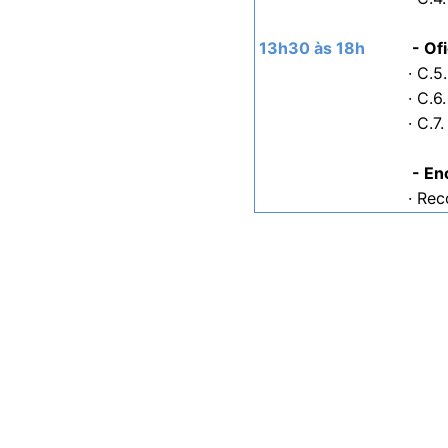
13h30 às 18h
- Of
· C.5
· C.6
· C.
- En
· Re