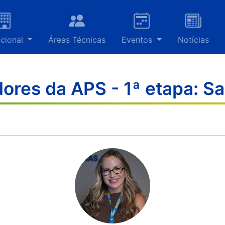
ucional
Áreas Técnicas
Eventos
Notícias
dores da APS - 1ª etapa: S